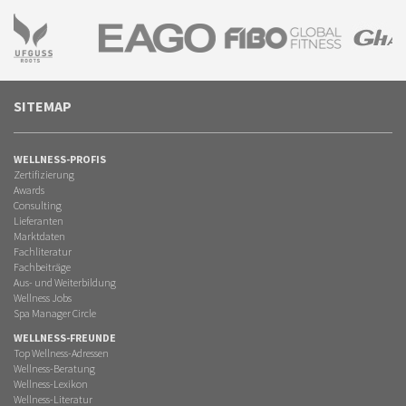
SITEMAP
WELLNESS-PROFIS
Zertifizierung
Awards
Consulting
Lieferanten
Marktdaten
Fachliteratur
Fachbeiträge
Aus- und Weiterbildung
Wellness Jobs
Spa Manager Circle
WELLNESS-FREUNDE
Top Wellness-Adressen
Wellness-Beratung
Wellness-Lexikon
Wellness-Literatur