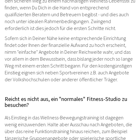
den sicheren Weg zu einem nachhaltigen Wellness-Lebensstil zu
finden, wenn Du Dich in die Hand von entsprechend
qualifizierten Beratern und Betreuern begibst - und dies auch
noch unter idealen Rahmenbedingungen. Zwingend
erforderlich ist dies jedoch für die ersten Schritte nicht.
Sofern sich in Deiner Nähe keine entsprechende Einrichtung
findet oder Ihnen der finanzielle Aufwand zu hoch erscheint,
nimm "einfache" Angebote in Deiner Reichweite wahr, und das
vor allem in dem Bewusstsein, dass bislang jeder noch so lange
Weg mit einem ersten Schritt begann. Für den kostengünstigen
Einstieg eignen sich neben Sportvereinen z.B. auch Angebote
der Volkshochschulen oder anderer öffentlicher Träger.
Reicht es nicht aus, ein "normales" Fitness-Studio zu
besuchen?
Als Einstieg in das Wellness-Bewegungstraining ist dagegen
wenig einzuwenden. Halte aber Ausschau nach Angeboten, die
über das reine Funktionstraining hinaus reichen, zum Beispiel
tänzerische Gruppenangebote oder spielerische sportliche