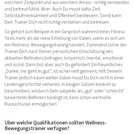
welchem Zeitpunkt und aus welchem Anlass - richtig verstanden
und betreut fühlst. Aber: Auch Du musst dafür Zeit,
Selbstaufmerksamkeit und Offenheit beisteuern. Sonst kann
Dein Trainer Dich nicht richtig verstehen und betreuen.
So gehört zum Beispiel in ein Gespräch während eines Fitness-
Tests mehr als die reine Erhebung von Daten, wenn es sich um
ein Wellness- Bewegungstraining handelt. Zumindest sollte der
Trainer Dich nach Deiner persönlichen Einschätzung des
aktuellen Befindens befragen, körperlich, mental, emotional
und sozial. Dann bist aber auch Du gefordert: Ein freundliches
„Danke, mir geht es gut.“, ist sicher nett gemeint, hilft Deinem
Trainer jedoch kaum weiter. Dabei musst Du Dich nicht in einer
Leidensgeschichte verlieren. In einigen Sätzen konkret zu
beschreiben, wodurch Dein subjektiv als „gut“ oder "schlecht"
bewertetes Befinden bedingt ist, kann schon wertvolle
Rückschlüsse ermöglichen.
Über welche Qualifikationen sollten Wellness-
Bewegungstrainer verfügen?