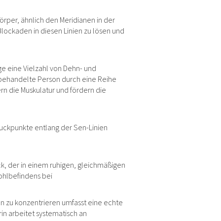
örper, ähnlich den Meridianen in der
Blockaden in diesen Linien zu lösen und
e eine Vielzahl von Dehn- und
e behandelte Person durch eine Reihe
n die Muskulatur und fördern die
uckpunkte entlang der Sen-Linien
, der in einem ruhigen, gleichmäßigen
ohlbefindens bei
n zu konzentrieren umfasst eine echte
in arbeitet systematisch an