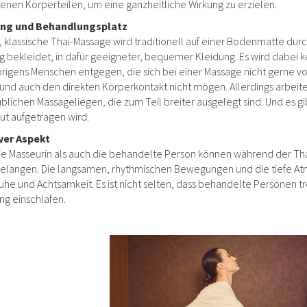
enen Körperteilen, um eine ganzheitliche Wirkung zu erzielen.
ung und Behandlungsplatz
, klassische Thai-Massage wird traditionell auf einer Bodenmatte durc
ig bekleidet, in dafür geeigneter, bequemer Kleidung. Es wird dabei k
igens Menschen entgegen, die sich bei einer Massage nicht gerne v
nd auch den direkten Körperkontakt nicht mögen. Allerdings arbeite
üblichen Massageliegen, die zum Teil breiter ausgelegt sind. Und es 
aut aufgetragen wird.
ver Aspekt
e Masseurin als auch die behandelte Person können während der Tha
elangen. Die langsamen, rhythmischen Bewegungen und die tiefe At
uhe und Achtsamkeit. Es ist nicht selten, dass behandelte Personen t
g einschlafen.