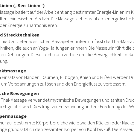
Linien („Sen-Linien“)
Massage basiert auf der Arbeit entlang bestimmter Energie-Linien im K
ellen chinesischen Medizin. Die Massage zielt darauf ab, energetische 
 der Energie zu harmonisieren.
d Strecktechniken
chied zu vielen westlichen Massagetechniken umfasst die Thai-Massag
hniken, die auch an Yoga-Haltungen erinnern. Die Masseurin führt di
ven Dehnungen. Diese Techniken verbessern die Beweglichkeit, locker
ung.
nktmassage
 Einsatz von Händen, Daumen, Ellbogen, Knien und Füßen werden Dr
t, um Verspannungen zu lösen und den Energiefluss zu verbessern.
sche Bewegungen
 Thai-Massage verwendet rhythmische Bewegungen und sanften Druck
chgeführt wird. Dies trägt zur Entspannung und zur Förderung des W
permassage
h nur auf bestimmte Körperbereiche wie etwa den Rücken oder Nacke
age grundsätzlich den gesamten Körper von Kopf bis Fuß. Die Masseur