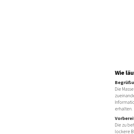
Wie läu
Begrüßu
Die Masse
zueinande
Informati
erhalten.
Vorbere
Die zu be
lockere B