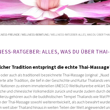
LNESS-FREUNDE
/
WELLNESS-BERATUNG
/ WELLNESS-RATGEBER: ALLES, WAS DU ÜBER THA
ESS-RATGEBER: ALLES, WAS DU ÜBER THAI
lcher Tradition entspringt die echte Thai-Massage
 oder auch als traditionell bezeichnete Thai-Massage (original: „N
rte alte Tradition, die tief in der Geschichte und Kultur Thailands ve
 Nationen zu einem immateriellen UNESCO Weltkulturerbe erklärt. Di
che und chinesische Volksmedizin zurück und wurde zudem durch de
Hierzu gehören auch die buddhistischen Tempel Thailands wie Wat P
 der Thai-Massage sowohl weiterentwickelt, als auch bewahrt wurden
n weit über Thailand hinaus in weiten Teilen der Welt angewendet un