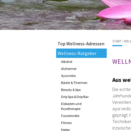
START
/
WEL
Top Wellness-Adressen
Wellness-Ratgeber
WELLN
Alkohol
Alzheimer
Ayurveda
Aus we
Bäder & Thermen
Die echte
Beauty & Spa
Jahrhunde
Drip Spa & Drip Bar
Vereinten
Eisbaden und
ayurvedis
Kryotherapie
geprägt. 
Faszienrolle
Techniken
Fitness
inzwische
Heiler