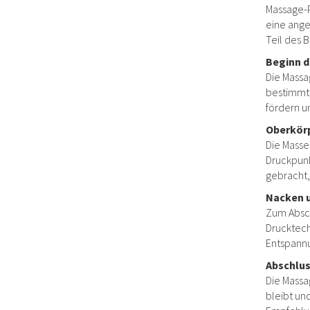
Massage-P
eine ange
Teil des 
Beginn d
Die Massa
bestimmte
fördern u
Oberkörp
Die Masse
Druckpunk
gebracht,
Nacken 
Zum Absch
Drucktech
Entspannu
Abschlu
Die Massa
bleibt un