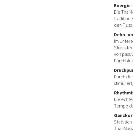
Energie-
Die Thai-
tradition
den Fluss
Dehn- un
Im Unters
Strecktec
von passi
Durchblut
Druckpu
Durch den
stimulier
Rhythmi
Die echte
Tempo dur
Ganzkör
Statt sic
Thai-Mass