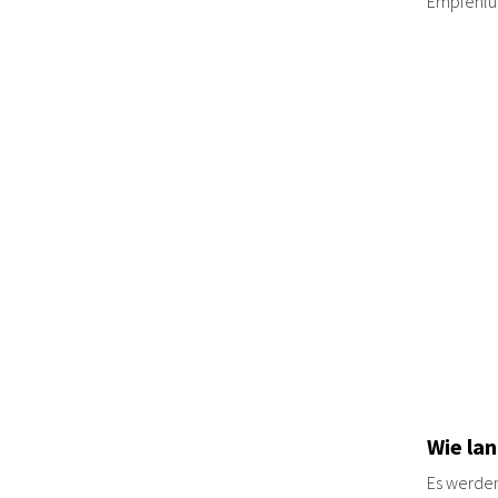
Empfehlun
Wie la
Es werden