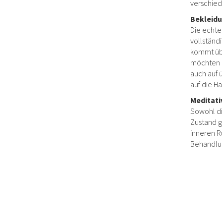
verschied
Bekleid
Die echte
vollständ
kommt übr
möchten u
auch auf 
auf die H
Meditati
Sowohl di
Zustand g
inneren R
Behandlun