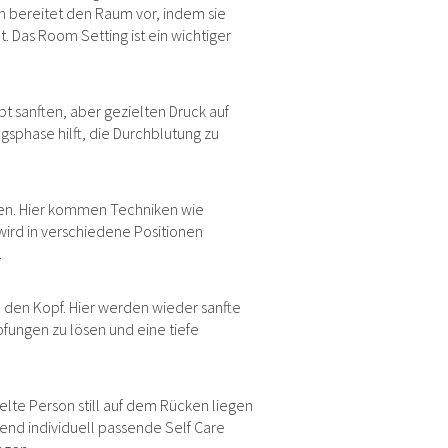
in bereitet den Raum vor, indem sie
 Das Room Setting ist ein wichtiger
t sanften, aber gezielten Druck auf
sphase hilft, die Durchblutung zu
ben. Hier kommen Techniken wie
ird in verschiedene Positionen
.
 den Kopf. Hier werden wieder sanfte
ungen zu lösen und eine tiefe
elte Person still auf dem Rücken liegen
ßend individuell passende Self Care