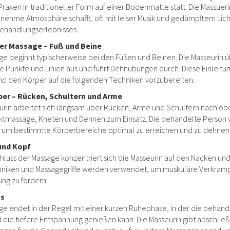
raxen in traditioneller Form auf einer Bodenmatte statt. Die Massuer
nehme Atmosphäre schafft, oft mit leiser Musik und gedämpftem Licht.
Behandlungserlebnisses.
er Massage – Fuß und Beine
ge beginnt typischerweise bei den Füßen und Beinen. Die Masseurin üb
 Punkte und Linien aus und führt Dehnübungen durch. Diese Einleitung
nd den Körper auf die folgenden Techniken vorzubereiten.
er – Rücken, Schultern und Arme
urin arbeitet sich langsam über Rücken, Arme und Schultern nach o
tmassage, Kneten und Dehnen zum Einsatz. Die behandelte Person w
 um bestimmte Körperbereiche optimal zu erreichen und zu dehnen
und Kopf
luss der Massage konzentriert sich die Masseurin auf den Nacken und
niken und Massagegriffe werden verwendet, um muskuläre Verkrampf
ng zu fördern.
ss
ge endet in der Regel mit einer kurzen Ruhephase, in der die behand
d die tiefere Entspannung genießen kann. Die Masseurin gibt abschlie