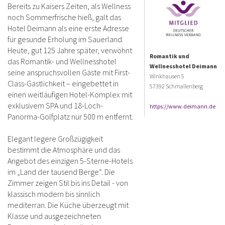
Bereits zu Kaisers Zeiten, als Wellness
noch Sommerfrische hieß, galt das
Hotel Deimann als eine erste Adresse
für gesunde Erholung im Sauerland.
Heute, gut 125 Jahre später, verwöhnt
Romantik und
das Romantik- und Wellnesshotel
Wellnesshotel Deimann
seine anspruchsvollen Gäste mit First-
Winkhausen 5
Class-Gastlichkeit – eingebettet in
57392 Schmallenberg
einen weitläufigen Hotel-Komplex mit
exklusivem SPA und 18-Loch-
https://www.deimann.de
Panorma-Golfplatz nur 500 m entfernt.
Elegant legere Großzügigkeit
bestimmt die Atmosphäre und das
Angebot des einzigen 5-Sterne-Hotels
im „Land der tausend Berge“. Die
Zimmer zeigen Stil bis ins Detail - von
klassisch modern bis sinnlich
mediterran. Die Küche überzeugt mit
Klasse und ausgezeichneten