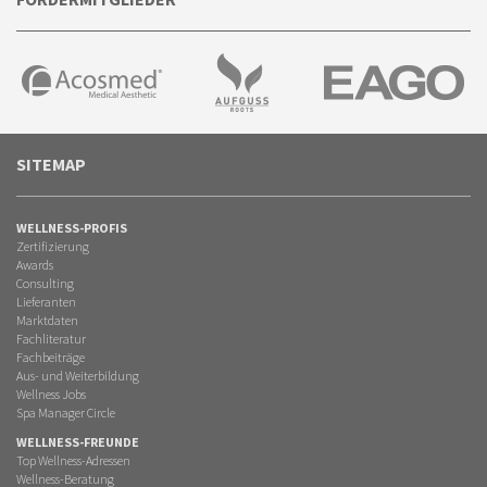
SITEMAP
WELLNESS-PROFIS
Zertifizierung
Awards
Consulting
Lieferanten
Marktdaten
Fachliteratur
Fachbeiträge
Aus- und Weiterbildung
Wellness Jobs
Spa Manager Circle
WELLNESS-FREUNDE
Top Wellness-Adressen
Wellness-Beratung