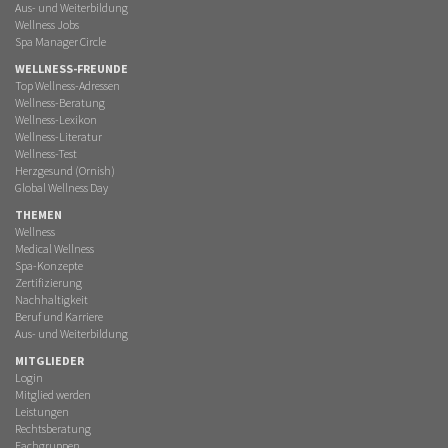
Aus- und Weiterbildung
Wellness Jobs
Spa Manager Circle
WELLNESS-FREUNDE
Top Wellness-Adressen
Wellness-Beratung
Wellness-Lexikon
Wellness-Literatur
Wellness-Test
Herzgesund (Ornish)
Global Wellness Day
THEMEN
Wellness
Medical Wellness
Spa-Konzepte
Zertifizierung
Nachhaltigkeit
Beruf und Karriere
Aus- und Weiterbildung
MITGLIEDER
Login
Mitglied werden
Leistungen
Rechtsberatung
Fachgruppen