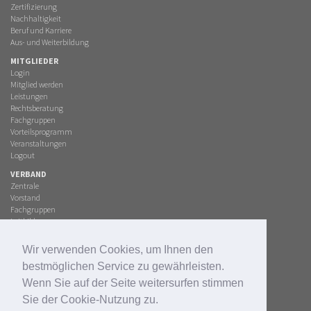
Zertifizierung
Nachhaltigkeit
Beruf und Karriere
Aus- und Weiterbildung
MITGLIEDER
Login
Mitglied werden
Leistungen
Rechtsberatung
Fachgruppen
Vorteilsprogramm
Veranstaltungen
Logout
VERBAND
Zentrale
Vorstand
Fachgruppen
Leitbild
Kodex
Mitgliedschaft
Wir verwenden Cookies, um Ihnen den
SERVICE
bestmöglichen Service zu gewährleisten.
Downloads
Wenn Sie auf der Seite weitersurfen stimmen
Presse
Datenschutz
Sie der Cookie-Nutzung zu.
Impressum