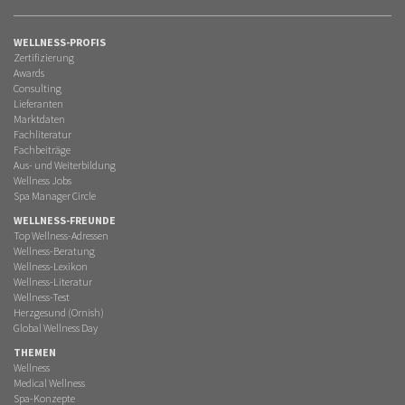
WELLNESS-PROFIS
Zertifizierung
Awards
Consulting
Lieferanten
Marktdaten
Fachliteratur
Fachbeiträge
Aus- und Weiterbildung
Wellness Jobs
Spa Manager Circle
WELLNESS-FREUNDE
Top Wellness-Adressen
Wellness-Beratung
Wellness-Lexikon
Wellness-Literatur
Wellness-Test
Herzgesund (Ornish)
Global Wellness Day
THEMEN
Wellness
Medical Wellness
Spa-Konzepte